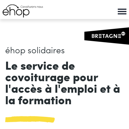
Panneau de gestion des cookies
Aller
au
contenu
principal
éhop solidaires
Le service de
covoiturage pour
l'accès à l'emploi et à
la formation